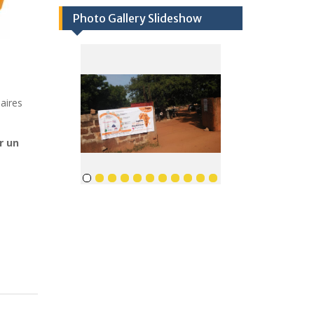
Photo Gallery Slideshow
naires
r un