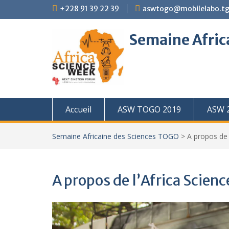
Skip
+228 91 39 22 39
aswtogo@mobilelabo.t
to
content
Semaine Afric
Accueil
ASW TOGO 2019
ASW 
Semaine Africaine des Sciences TOGO
>
A propos de
A propos de l’Africa Scie