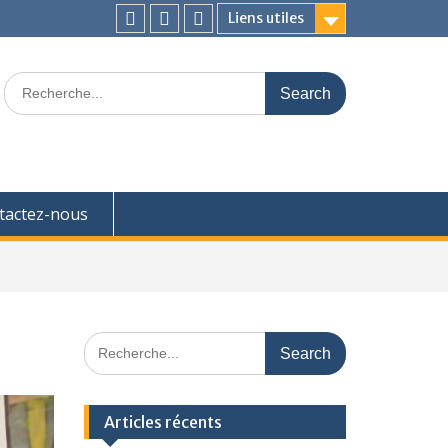
Liens utiles
Facebook
Twitter
Instagram
Search
for:
tactez-nous
Search
for:
Articles récents