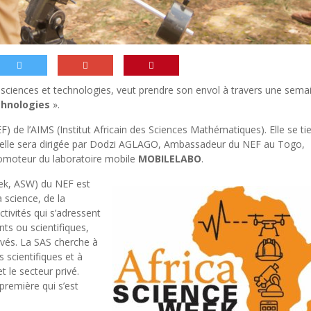
s sciences et technologies, veut prendre son envol à travers une sema
chnologies
».
EF) de l’AIMS (Institut Africain des Sciences Mathématiques). Elle se ti
, elle sera dirigée par Dodzi AGLAGO, Ambassadeur du NEF au Togo,
omoteur du laboratoire mobile
MOBILELABO
.
eek, ASW) du NEF est
 science, de la
ctivités qui s’adressent
nts ou scientifiques,
ivés. La SAS cherche à
s scientifiques et à
 le secteur privé.
première qui s’est