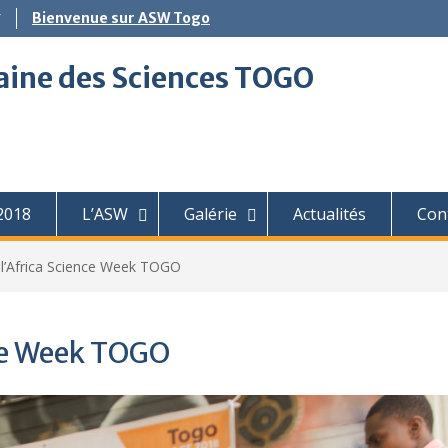
g
Bienvenue sur ASW Togo
aine des Sciences TOGO
2018
L’ASW
Galérie
Actualités
Con
 l’Africa Science Week TOGO
nce Week TOGO