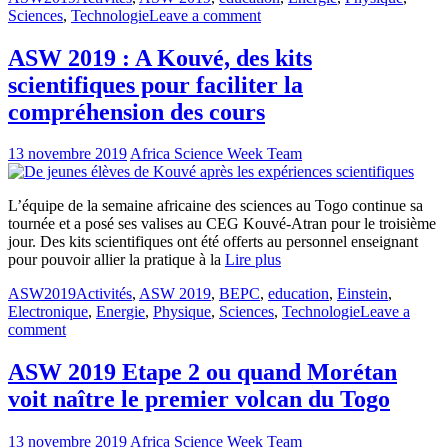
Sciences
,
Technologie
Leave a comment
ASW 2019 : A Kouvé, des kits
scientifiques pour faciliter la
compréhension des cours
13 novembre 2019
Africa Science Week Team
L’équipe de la semaine africaine des sciences au Togo continue sa
tournée et a posé ses valises au CEG Kouvé-Atran pour le troisième
jour. Des kits scientifiques ont été offerts au personnel enseignant
pour pouvoir allier la pratique à la
Lire plus
ASW2019
Activités
,
ASW 2019
,
BEPC
,
education
,
Einstein
,
Electronique
,
Energie
,
Physique
,
Sciences
,
Technologie
Leave a
comment
ASW 2019 Etape 2 ou quand Morétan
voit naître le premier volcan du Togo
13 novembre 2019
Africa Science Week Team