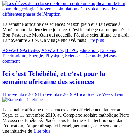
La semaine africaine des sciences bat son plein et a fait escale à
Morétan pour la deuxième journée. C’est le collège catholique Jésus
Bon Pasteur de Morétan qui accueille l’équipe scientifique ce mardi
12 novembre 2019. Un village enclavé, mais
Lire plus
ASW2019
Activités
,
ASW 2019
,
BEPC
,
education
,
Einstein
,
Electronique
,
Energie
,
Physique
,
Sciences
,
Technologie
Leave a
comment
Ici c’est Tchébébé, et c’est pour la
semaine africaine des sciences
11 novembre 2019
11 novembre 2019
Africa Science Week Team
La semaine africaine des sciences a été officiellement lancée au
Togo, ce 11 novembre 2019, au Complexe scolaire catholique Piero
Micossi de Tchébébé. Placée sous le thème « La technologie dans
l’éducation, l’apprentissage et l’enseignement », cette semaine est
une initiative du
Lire plus