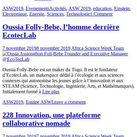
ASW2019
,
Evenements
Activités
,
ASW 2019
,
education
,
Einstein
,
Electronique
,
Energie
,
Sciences
,
Technologie
1 Comment
Oussia Folly-Bebe, l’homme derrière
EcotecLab
7 novembre 2019
8 novembre 2019
Africa Science Week Team
Oussia Folly-Bebe est un maker du Togo. Il est le fondateur
d’EcotecLab, un makerspace dédié à l’écologie et aux sciences
connexes qui autonomise les jeunes grâce à l’innovation et aux
STEAM (Science, Technologie, Ingénierie, Arts, et Mathématiques).
Initialement formé à
Lire plus
ASW2019
,
Equipe ASW
Leave a comment
228 Innovation, une plateforme
collaborative nomade
7 novembre 2019
7 novembre 2019
Africa Science Week Team