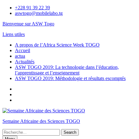
Skip
+228 91 39 22 39
to
aswtogo@mobilelabo.tg
content
Bienvenue sur ASW Togo
Liens utiles
A propos de l’Africa Science Week TOGO
Accueil
actua
Actualités
ASW TOGO 2019: La technologie dans l’éducation,
l’apprentissage et l’enseignement
ASW TOGO 2019: Méthodologie et résultats escomptés
Facebook
Twitter
Instagram
Semaine Africaine des Sciences TOGO
Search
for:
Menu