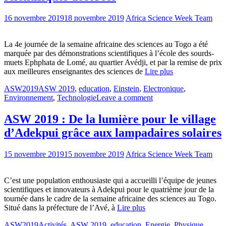
16 novembre 2019
18 novembre 2019
Africa Science Week Team
La 4e journée de la semaine africaine des sciences au Togo a été
marquée par des démonstrations scientifiques à l’école des sourds-
muets Ephphata de Lomé, au quartier Avédji, et par la remise de prix
aux meilleures enseignantes des sciences de
Lire plus
ASW2019
ASW 2019
,
education
,
Einstein
,
Electronique
,
Environnement
,
Technologie
Leave a comment
ASW 2019 : De la lumière pour le village
d’Adekpui grâce aux lampadaires solaires
15 novembre 2019
15 novembre 2019
Africa Science Week Team
C’est une population enthousiaste qui a accueilli l’équipe de jeunes
scientifiques et innovateurs à Adekpui pour le quatrième jour de la
tournée dans le cadre de la semaine africaine des sciences au Togo.
Situé dans la préfecture de l’Avé, à
Lire plus
ASW2019
Activités
,
ASW 2019
,
education
,
Energie
,
Physique
,