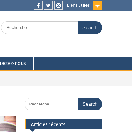
Liens utiles
Facebook
Twitter
Instagram
Search
for:
tactez-nous
Search
for:
Articles récents