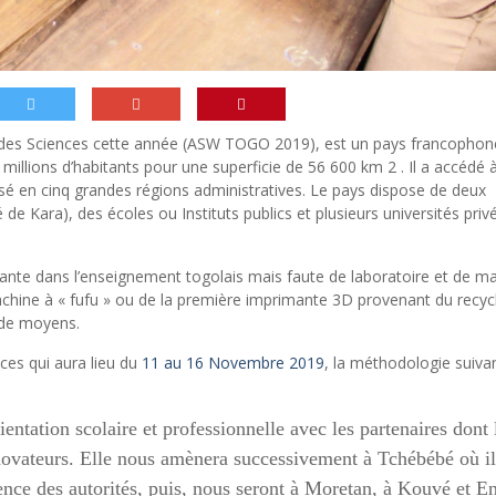
e des Sciences cette année (ASW TOGO 2019), est un pays francophon
 millions d’habitants pour une superficie de 56 600 km 2 . Il a accédé à
visé en cinq grandes régions administratives. Le pays dispose de deux
 de Kara), des écoles ou Instituts publics et plusieurs universités priv
ante dans l’enseignement togolais mais faute de laboratoire et de ma
chine à « fufu » ou de la première imprimante 3D provenant du recycl
 de moyens.
ces qui aura lieu du
11 au 16 Novembre 2019
, la méthodologie suiva
entation scolaire et professionnelle avec les partenaires dont 
novateurs. Elle nous amènera successivement à Tchébébé où il
ence des autorités, puis, nous seront à Moretan, à Kouvé et E