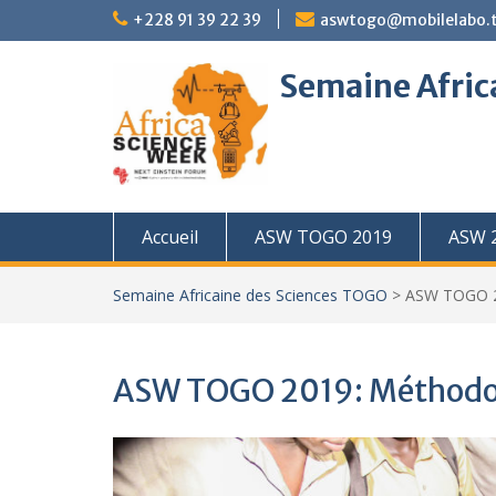
Skip
+228 91 39 22 39
aswtogo@mobilelabo.
to
content
Semaine Afric
Accueil
ASW TOGO 2019
ASW 
Semaine Africaine des Sciences TOGO
>
ASW TOGO 20
ASW TOGO 2019: Méthodolo