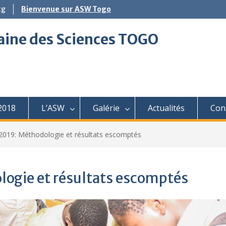
tg
Bienvenue sur ASW Togo
aine des Sciences TOGO
2018
L’ASW
Galérie
Actualités
Con
19: Méthodologie et résultats escomptés
gie et résultats escomptés