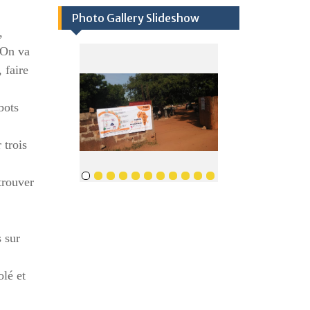
Photo Gallery Slideshow
,
. On va
 faire
bots
 trois
trouver
 sur
olé et