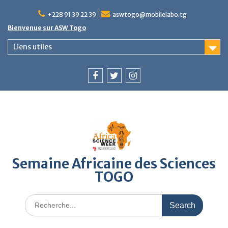
Skip
to
+228 91 39 22 39
aswtogo@mobilelabo.tg
content
Bienvenue sur ASW Togo
Liens utiles
Facebook
Twitter
Instagram
Semaine Africaine des Sciences
TOGO
Search
for: