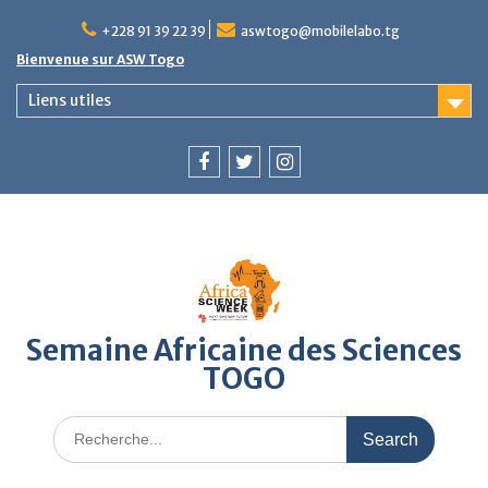
Skip
to
+228 91 39 22 39
aswtogo@mobilelabo.tg
content
Bienvenue sur ASW Togo
Liens utiles
Facebook
Twitter
Instagram
Semaine Africaine des Sciences
TOGO
Search
for: