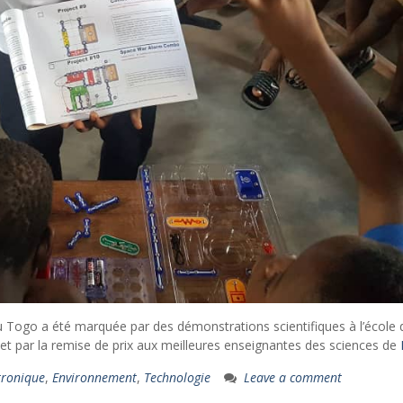
u Togo a été marquée par des démonstrations scientifiques à l’école 
t par la remise de prix aux meilleures enseignantes des sciences de
tronique
,
Environnement
,
Technologie
Leave a comment