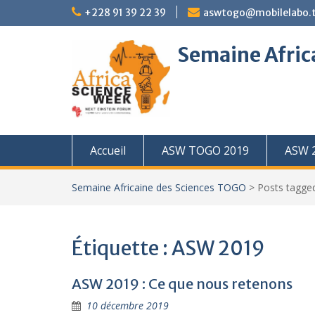
Skip
+228 91 39 22 39
aswtogo@mobilelabo.
to
content
Semaine Afric
Accueil
ASW TOGO 2019
ASW 
Semaine Africaine des Sciences TOGO
>
Posts tagg
Étiquette :
ASW 2019
ASW 2019 : Ce que nous retenons
10 décembre 2019