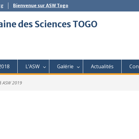
tg
Bienvenue sur ASW Togo
aine des Sciences TOGO
2018
L’ASW
Galérie
Actualités
Con
ed
ASW 2019