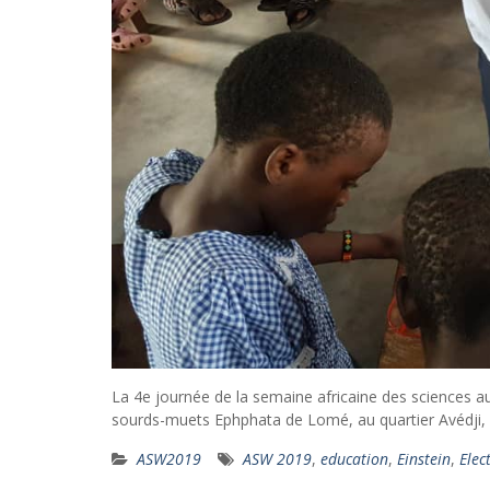
La 4e journée de la semaine africaine des sciences a
sourds-muets Ephphata de Lomé, au quartier Avédji, e
ASW2019
ASW 2019
,
education
,
Einstein
,
Elec