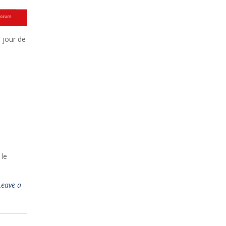
e jour de
 le
Leave a