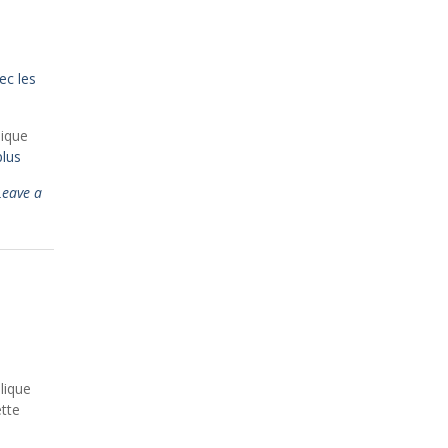
lique
plus
Leave a
lique
ette