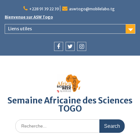
Skip
to
+228 91 39 22 39
aswtogo@mobilelabo.tg
content
Bienvenue sur ASW Togo
Liens utiles
Facebook
Twitter
Instagram
Semaine Africaine des Sciences
TOGO
Search
for: