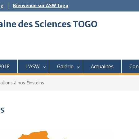
tg
Bienvenue sur ASW Togo
aine des Sciences TOGO
2018
L’ASW
Galérie
Actualités
Con
itations à nos Einsteins
ns