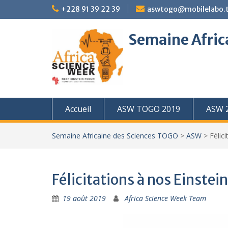
Skip
+228 91 39 22 39
aswtogo@mobilelabo.
to
content
Semaine Afric
Accueil
ASW TOGO 2019
ASW 
Semaine Africaine des Sciences TOGO
>
ASW
>
Félic
Félicitations à nos Einstei
19 août 2019
Africa Science Week Team