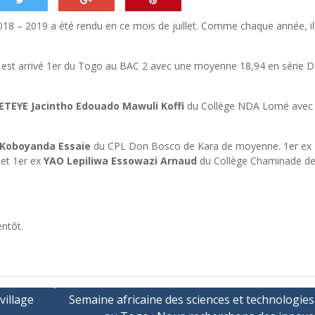
18 – 2019 a été rendu en ce mois de juillet. Comme chaque année, il
.
 est arrivé 1er du Togo au BAC 2 avec une moyenne 18,94 en série D ; 
TEYE Jacintho Edouado Mawuli Koffi
du Collège NDA Lomé avec
Koboyanda Essaie
du CPL Don Bosco de Kara de moyenne. 1er ex
 et 1er ex
YAO Lepiliwa Essowazi Arnaud
du Collège Chaminade de 
entôt.
village
Semaine africaine des sciences et technologie