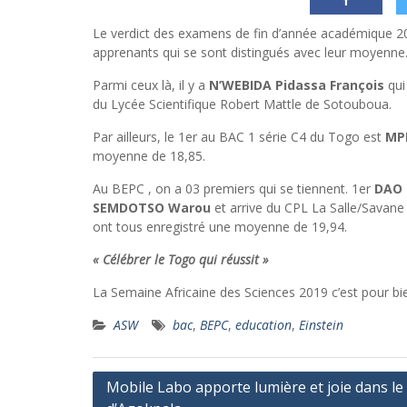
Le verdict des examens de fin d’année académique 20
apprenants qui se sont distingués avec leur moyenne
Parmi ceux là, il y a
N’WEBIDA Pidassa François
qui
du Lycée Scientifique Robert Mattle de Sotouboua.
Par ailleurs, le 1er au BAC 1 série C4 du Togo est
MPE
moyenne de 18,85.
Au BEPC , on a 03 premiers qui se tiennent. 1er
DAO 
SEMDOTSO Warou
et arrive du CPL La Salle/Savane
ont tous enregistré une moyenne de 19,94.
« Célébrer le Togo qui réussit »
La Semaine Africaine des Sciences 2019 c’est pour bi
ASW
bac
,
BEPC
,
education
,
Einstein
Navigation
Mobile Labo apporte lumière et joie dans le 