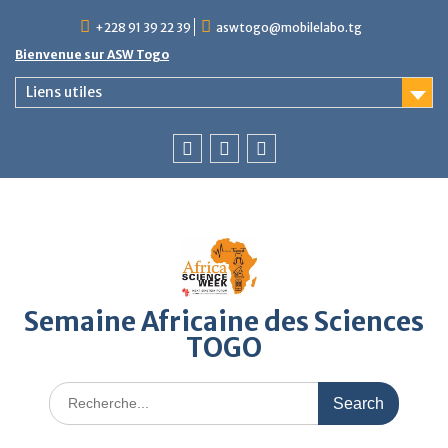
Skip
+228 91 39 22 39
aswtogo@mobilelabo.tg
to
content
Bienvenue sur ASW Togo
Liens utiles
Facebook
Twitter
Instagram
Semaine Africaine des Sciences
TOGO
Search
for: