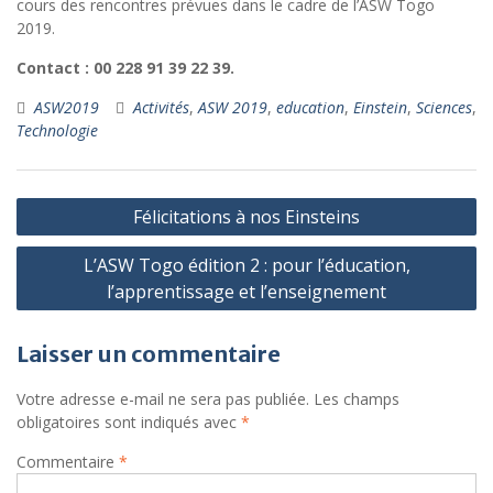
cours des rencontres prévues dans le cadre de l’ASW Togo
2019.
Contact : 00 228 91 39 22 39.
ASW2019
Activités
,
ASW 2019
,
education
,
Einstein
,
Sciences
,
Technologie
Navigation
Félicitations à nos Einsteins
de
L’ASW Togo édition 2 : pour l’éducation,
l’article
l’apprentissage et l’enseignement
Laisser un commentaire
Votre adresse e-mail ne sera pas publiée.
Les champs
obligatoires sont indiqués avec
*
Commentaire
*