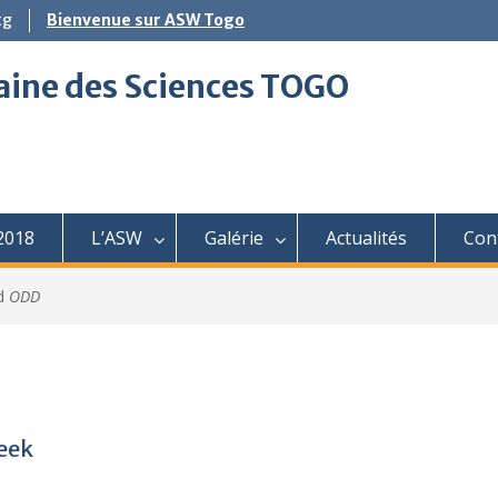
tg
Bienvenue sur ASW Togo
aine des Sciences TOGO
2018
L’ASW
Galérie
Actualités
Con
ed
ODD
Week