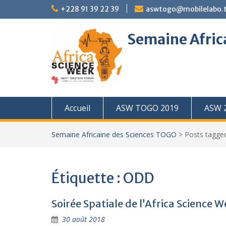
Skip
+228 91 39 22 39
aswtogo@mobilelabo.
to
content
Semaine Afric
Accueil
ASW TOGO 2019
ASW 
Semaine Africaine des Sciences TOGO
>
Posts tagg
Étiquette :
ODD
Soirée Spatiale de l’Africa Science 
30 août 2018