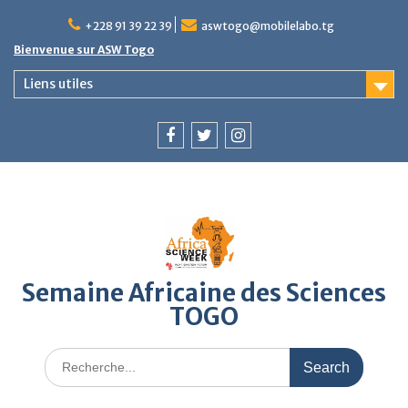
Skip
to
+228 91 39 22 39
aswtogo@mobilelabo.tg
content
Bienvenue sur ASW Togo
Liens utiles
Facebook
Twitter
Instagram
Semaine Africaine des Sciences
TOGO
Search
for: